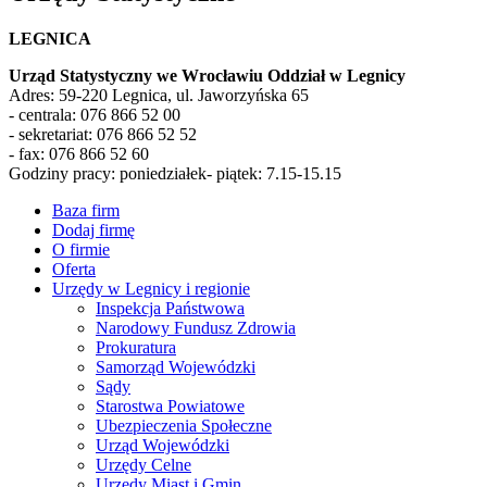
LEGNICA
Urząd Statystyczny we Wrocławiu Oddział w Legnicy
Adres: 59-220 Legnica, ul. Jaworzyńska 65
- centrala: 076 866 52 00
- sekretariat: 076 866 52 52
- fax: 076 866 52 60
Godziny pracy: poniedziałek- piątek: 7.15-15.15
Baza firm
Dodaj firmę
O firmie
Oferta
Urzędy w Legnicy i regionie
Inspekcja Państwowa
Narodowy Fundusz Zdrowia
Prokuratura
Samorząd Wojewódzki
Sądy
Starostwa Powiatowe
Ubezpieczenia Społeczne
Urząd Wojewódzki
Urzędy Celne
Urzędy Miast i Gmin