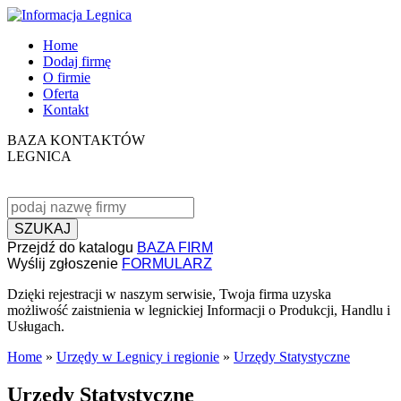
Home
Dodaj firmę
O firmie
Oferta
Kontakt
BAZA KONTAKTÓW
LEGNICA
SZUKAJ
Przejdź do katalogu
BAZA FIRM
Wyślij zgłoszenie
FORMULARZ
Dzięki rejestracji w naszym serwisie, Twoja firma uzyska
możliwość zaistnienia w legnickiej Informacji o Produkcji, Handlu i
Usługach.
Home
»
Urzędy w Legnicy i regionie
»
Urzędy Statystyczne
Urzędy Statystyczne