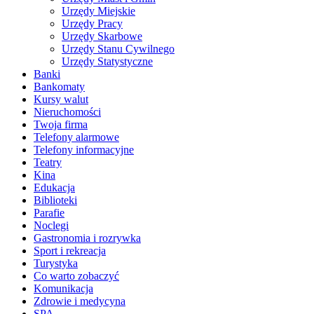
Urzędy Miejskie
Urzędy Pracy
Urzędy Skarbowe
Urzędy Stanu Cywilnego
Urzędy Statystyczne
Banki
Bankomaty
Kursy walut
Nieruchomości
Twoja firma
Telefony alarmowe
Telefony informacyjne
Teatry
Kina
Edukacja
Biblioteki
Parafie
Noclegi
Gastronomia i rozrywka
Sport i rekreacja
Turystyka
Co warto zobaczyć
Komunikacja
Zdrowie i medycyna
SPA