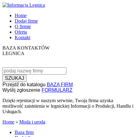
Home
Dodaj firmę
O firmie
Oferta
Kontakt
BAZA KONTAKTÓW
LEGNICA
SZUKAJ
Przejdź do katalogu
BAZA FIRM
Wyślij zgłoszenie
FORMULARZ
Dzięki rejestracji w naszym serwisie, Twoja firma uzyska
możliwość zaistnienia w legnickiej Informacji o Produkcji, Handlu i
Usługach.
Home
»
Moda i uroda
Baza firm