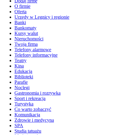
Dodaj firmę
O firmie
Oferta
Urzędy w Legnicy i regionie
Banki
Bankomaty
Kursy walut
Nieruchomości
Twoja firma
Telefony alarmowe
Telefony informacyjne
Teatry
Kina
Edukacja
Biblioteki
Parafie
Noclegi
Gastronomia i rozrywka
Sport i rekreacja
Turystyka
Co warto zobaczyć
Komunikacja
Zdrowie i medycyna
SPA
Studia tatuażu